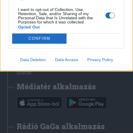
Székelyhon
I want to opt-out of Collection, Use,
Retention, Sale, and/or Sharing of my
Székely Sport
Personal Data that Is Unrelated with the
Purposes for which it was collected.
Liget
Opted Out
Bihari Napló
Erdélyi Napló
CONFIRM
Főtér
Nőileg
Data Deletion
Data Access
Privacy Policy
Rádió GaGa
Jóállás
Médiatér alkalmazás
Rádió GaGa alkalmazás