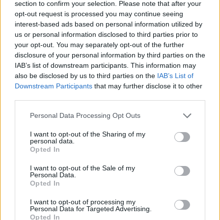
section to confirm your selection. Please note that after your
opt-out request is processed you may continue seeing
interest-based ads based on personal information utilized by
Hasznos
us or personal information disclosed to third parties prior to
your opt-out. You may separately opt-out of the further
Impresszum
disclosure of your personal information by third parties on the
Szerzői jogok
IAB’s list of downstream participants. This information may
also be disclosed by us to third parties on the
IAB’s List of
Adatvédelmi tájékoztató
Downstream Participants
that may further disclose it to other
Cookie-kezelési tájékoztató
third parties.
Hozzászólási szabályzat
Personal Data Processing Opt Outs
Nyomtatott lapjaink archívuma
Médiaajánlat
I want to opt-out of the Sharing of my
personal data.
Opted In
Látogatottsági adatok
I want to opt-out of the Sale of my
Personal Data.
Opted In
Sütibeállítások
I want to opt-out of processing my
Médiatér
Personal Data for Targeted Advertising.
Opted In