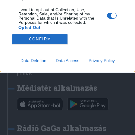
Székelyhon
I want to opt-out of Collection, Use,
Retention, Sale, and/or Sharing of my
Székely Sport
Personal Data that Is Unrelated with the
Purposes for which it was collected.
Liget
Opted Out
Bihari Napló
Erdélyi Napló
CONFIRM
Főtér
Nőileg
Data Deletion
Data Access
Privacy Policy
Rádió GaGa
Jóállás
Médiatér alkalmazás
Rádió GaGa alkalmazás