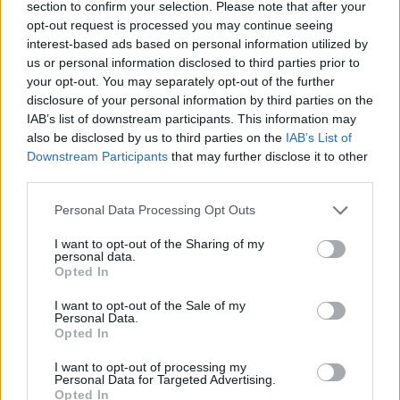
section to confirm your selection. Please note that after your
opt-out request is processed you may continue seeing
interest-based ads based on personal information utilized by
Hasznos
us or personal information disclosed to third parties prior to
your opt-out. You may separately opt-out of the further
Impresszum
disclosure of your personal information by third parties on the
Szerzői jogok
IAB’s list of downstream participants. This information may
also be disclosed by us to third parties on the
IAB’s List of
Adatvédelmi tájékoztató
Downstream Participants
that may further disclose it to other
Cookie-kezelési tájékoztató
third parties.
Hozzászólási szabályzat
Personal Data Processing Opt Outs
Nyomtatott lapjaink archívuma
Médiaajánlat
I want to opt-out of the Sharing of my
personal data.
Opted In
Látogatottsági adatok
I want to opt-out of the Sale of my
Personal Data.
Opted In
Sütibeállítások
I want to opt-out of processing my
Médiatér
Personal Data for Targeted Advertising.
Opted In