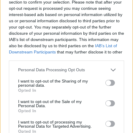
section to confirm your selection. Please note that after your
opt-out request is processed you may continue seeing
interest-based ads based on personal information utilized by
Hasznos
us or personal information disclosed to third parties prior to
your opt-out. You may separately opt-out of the further
Impresszum
disclosure of your personal information by third parties on the
Szerzői jogok
IAB’s list of downstream participants. This information may
also be disclosed by us to third parties on the
IAB’s List of
Adatvédelmi tájékoztató
Downstream Participants
that may further disclose it to other
Cookie-kezelési tájékoztató
third parties.
Hozzászólási szabályzat
Personal Data Processing Opt Outs
Nyomtatott lapjaink archívuma
Médiaajánlat
I want to opt-out of the Sharing of my
personal data.
Opted In
Látogatottsági adatok
I want to opt-out of the Sale of my
Personal Data.
Opted In
Sütibeállítások
I want to opt-out of processing my
Médiatér
Personal Data for Targeted Advertising.
Opted In