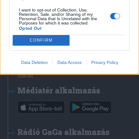
Székelyhon
I want to opt-out of Collection, Use,
Retention, Sale, and/or Sharing of my
Székely Sport
Personal Data that Is Unrelated with the
Purposes for which it was collected.
Liget
Opted Out
Bihari Napló
Erdélyi Napló
CONFIRM
Főtér
Nőileg
Data Deletion
Data Access
Privacy Policy
Rádió GaGa
Jóállás
Médiatér alkalmazás
Rádió GaGa alkalmazás