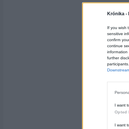
Krónika -
If you wish 
sensitive in
confirm you
continue se
information 
further disc
participants
Downstream 
Persona
I want t
Opted 
I want t