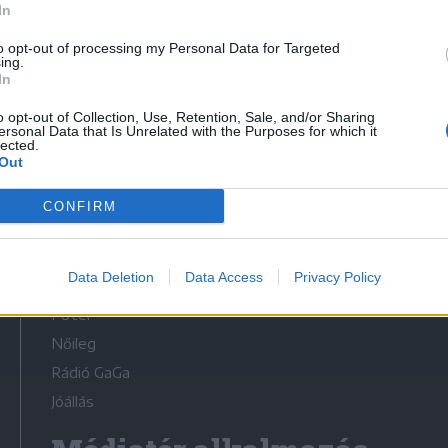
In
to opt-out of processing my Personal Data for Targeted
ing.
In
o opt-out of Collection, Use, Retention, Sale, and/or Sharing
Médiatér
ersonal Data that Is Unrelated with the Purposes for which it
lected.
Out
Székelyhon
Székely Sport
CONFIRM
Liget
Bihari Napló
Data Deletion
Data Access
Privacy Policy
Erdélyi Napló
Főtér
Nőileg
Rádió GaGa
Jóállás