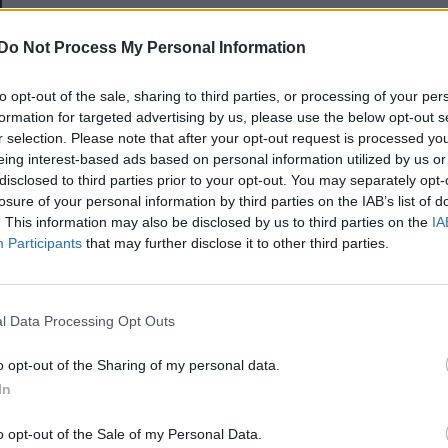
E-mail-cím
Do Not Process My Personal Information
to opt-out of the sale, sharing to third parties, or processing of your per
Jelszó
formation for targeted advertising by us, please use the below opt-out s
r selection. Please note that after your opt-out request is processed y
eing interest-based ads based on personal information utilized by us or
disclosed to third parties prior to your opt-out. You may separately opt-
Elfelejtette a jelszavát?
losure of your personal information by third parties on the IAB’s list of
. This information may also be disclosed by us to third parties on the
IA
Participants
that may further disclose it to other third parties.
BEJELENTKEZÉS
Regisztráció
l Data Processing Opt Outs
o opt-out of the Sharing of my personal data.
In
o opt-out of the Sale of my Personal Data.