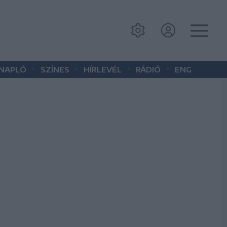
•
•
•
•
 NAPLÓ
SZÍNES
HÍRLEVÉL
RÁDIÓ
ENG