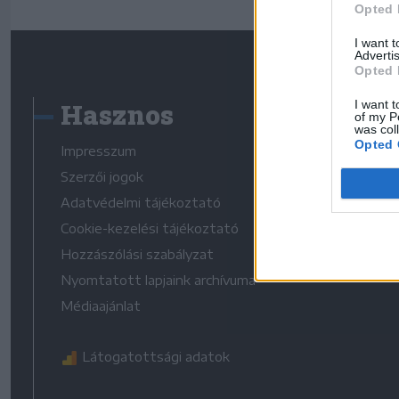
Opted 
I want 
Advertis
Opted 
Hasznos
I want t
of my P
was col
Opted 
Impresszum
Szerzői jogok
Adatvédelmi tájékoztató
Cookie-kezelési tájékoztató
Hozzászólási szabályzat
Nyomtatott lapjaink archívuma
Médiaajánlat
Látogatottsági adatok